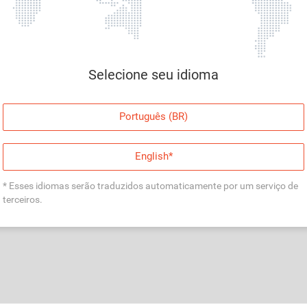
Página indisponível
Desculpe, algo deu errado. Faça login e tente
Selecione seu idioma
novamente, ou volte para a página inicial.
Entrar
Português (BR)
Voltar à Página Inicial
English*
* Esses idiomas serão traduzidos automaticamente por um serviço de
terceiros.