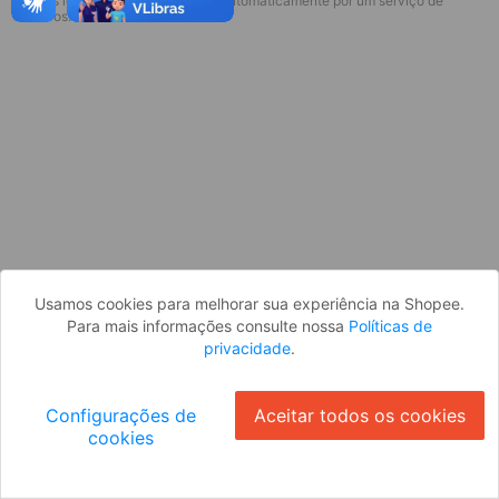
* Esses idiomas serão traduzidos automaticamente por um serviço de
Desculpe, algo deu errado. Faça login
terceiros.
e tente novamente, ou volte para a
página inicial.
Entrar
Voltar à Página Inicial
Usamos cookies para melhorar sua experiência na Shopee.
Para mais informações consulte nossa
Políticas de
privacidade
.
Configurações de
Aceitar todos os cookies
cookies
Ok
ID: 953fda9e132-2ebb-4c3a-a981-f17ba794f586