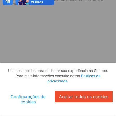
* Esses idiomas serão traduzidos automaticamente por um serviço de
Desculpe, algo deu errado. Faça login
terceiros.
e tente novamente, ou volte para a
página inicial.
Entrar
Voltar à Página Inicial
Usamos cookies para melhorar sua experiência na Shopee.
Para mais informações consulte nossa
Políticas de
privacidade
.
Configurações de
Aceitar todos os cookies
cookies
Ok
ID: 819f38d9a94-b19e-46e0-b6d4-d8796b41de40