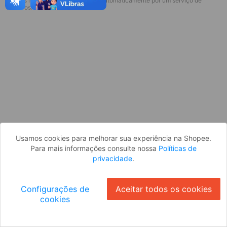
* Esses idiomas serão traduzidos automaticamente por um serviço de
Desculpe, algo deu errado. Faça login
terceiros.
e tente novamente, ou volte para a
página inicial.
Entrar
Voltar à Página Inicial
Usamos cookies para melhorar sua experiência na Shopee.
Para mais informações consulte nossa
Políticas de
privacidade
.
Configurações de
Aceitar todos os cookies
cookies
Ok
ID: 34df8db1bf-bd29-4e7c-bcdd-6c539148e55d