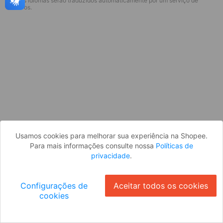
* Esses idiomas serão traduzidos automaticamente por um serviço de
Desculpe, algo deu errado. Faça login
terceiros.
e tente novamente, ou volte para a
página inicial.
Entrar
Voltar à Página Inicial
Usamos cookies para melhorar sua experiência na Shopee.
Para mais informações consulte nossa
Políticas de
privacidade
.
Configurações de
Aceitar todos os cookies
cookies
Ok
ID: 857c461e121-48e5-4655-ae85-09e203ddc967