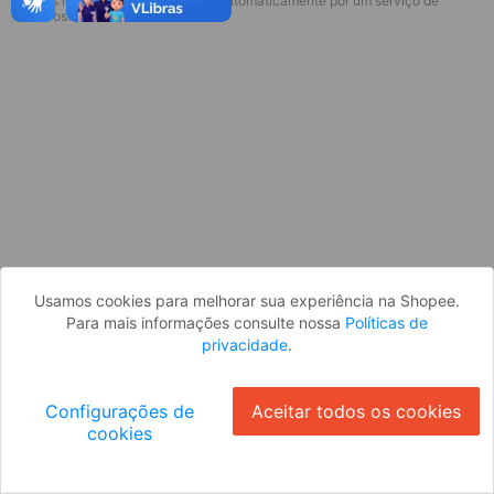
* Esses idiomas serão traduzidos automaticamente por um serviço de
Desculpe, algo deu errado. Faça login
terceiros.
e tente novamente, ou volte para a
página inicial.
Entrar
Voltar à Página Inicial
Usamos cookies para melhorar sua experiência na Shopee.
Para mais informações consulte nossa
Políticas de
privacidade
.
Configurações de
Aceitar todos os cookies
cookies
Ok
ID: 502668ce1ee-9436-4643-bb82-5268b28579d8