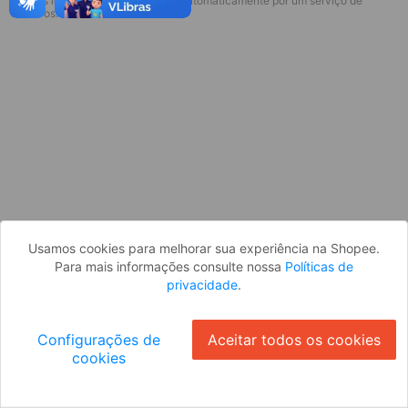
* Esses idiomas serão traduzidos automaticamente por um serviço de
Desculpe, algo deu errado. Faça login
terceiros.
e tente novamente, ou volte para a
página inicial.
Entrar
Voltar à Página Inicial
Usamos cookies para melhorar sua experiência na Shopee.
Para mais informações consulte nossa
Políticas de
privacidade
.
Configurações de
Aceitar todos os cookies
cookies
Ok
ID: 656db0194e8-00db-426b-9365-e4d50a30482d