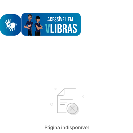
Selecione seu idioma
Português (BR)
English*
Página indisponível