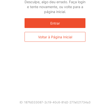
* Esses idiomas serão traduzidos automaticamente por um serviço de
Desculpe, algo deu errado. Faça login
terceiros.
e tente novamente, ou volte para a
página inicial.
Entrar
Voltar à Página Inicial
Ok
ID: 187fd333087-2c19-40c6-81d2-277a021734a3