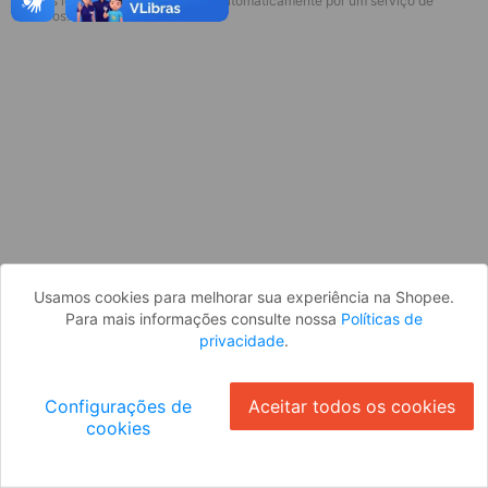
* Esses idiomas serão traduzidos automaticamente por um serviço de
Desculpe, algo deu errado. Faça login
terceiros.
e tente novamente, ou volte para a
página inicial.
Entrar
Voltar à Página Inicial
Usamos cookies para melhorar sua experiência na Shopee.
Para mais informações consulte nossa
Políticas de
privacidade
.
Configurações de
Aceitar todos os cookies
cookies
Ok
ID: 1038f956a2f-e492-410e-9266-c26560d77867