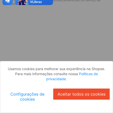
* Esses idiomas serão traduzidos automaticamente por um serviço de
Desculpe, algo deu errado. Faça login
terceiros.
e tente novamente, ou volte para a
página inicial.
Entrar
Voltar à Página Inicial
Usamos cookies para melhorar sua experiência na Shopee.
Para mais informações consulte nossa
Políticas de
privacidade
.
Configurações de
Aceitar todos os cookies
cookies
Ok
ID: 198d28e0b1f-bc89-4dbc-b62b-2d431f59b997