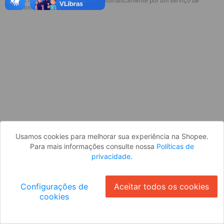
* Esses idiomas serão traduzidos automaticamente por um serviço de
Desculpe, algo deu errado. Faça login
terceiros.
e tente novamente, ou volte para a
página inicial.
Entrar
Voltar à Página Inicial
Usamos cookies para melhorar sua experiência na Shopee.
Para mais informações consulte nossa
Políticas de
privacidade
.
Configurações de
Aceitar todos os cookies
cookies
Ok
ID: 8759bc42de-c133-4ead-a71f-17831919e78d