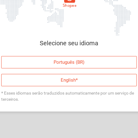
Página indisponível
Desculpe, algo deu errado. Faça login e tente
Selecione seu idioma
novamente, ou volte para a página inicial.
Entrar
Português (BR)
Voltar à Página Inicial
English*
* Esses idiomas serão traduzidos automaticamente por um serviço de
terceiros.