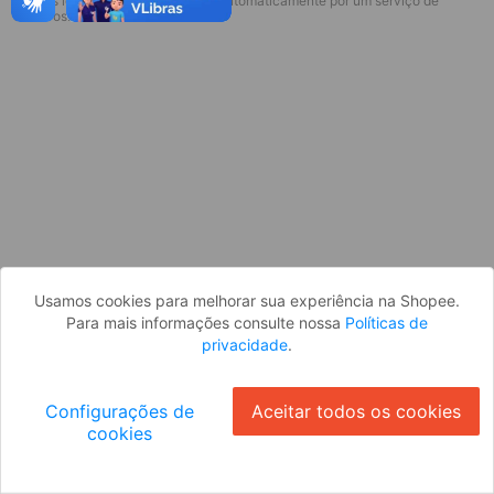
* Esses idiomas serão traduzidos automaticamente por um serviço de
Desculpe, algo deu errado. Faça login
terceiros.
e tente novamente, ou volte para a
página inicial.
Entrar
Voltar à Página Inicial
Usamos cookies para melhorar sua experiência na Shopee.
Para mais informações consulte nossa
Políticas de
privacidade
.
Configurações de
Aceitar todos os cookies
cookies
Ok
ID: 78961be468c-2b09-4ae3-a254-1fb3e2eaaf94