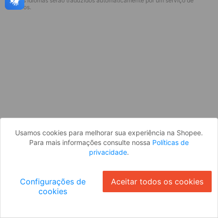
* Esses idiomas serão traduzidos automaticamente por um serviço de
Desculpe, algo deu errado. Faça login
terceiros.
e tente novamente, ou volte para a
página inicial.
Entrar
Voltar à Página Inicial
Usamos cookies para melhorar sua experiência na Shopee.
Para mais informações consulte nossa
Políticas de
privacidade
.
Configurações de
Aceitar todos os cookies
cookies
Ok
ID: 6680db596f3-7ae5-4de2-aeca-2271cd3676f0