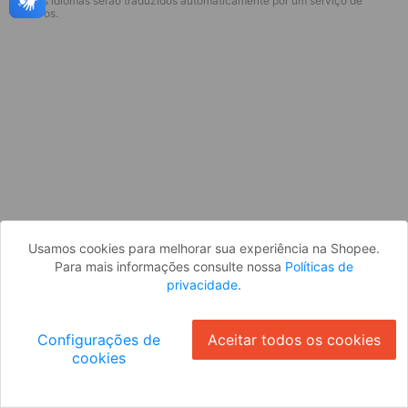
* Esses idiomas serão traduzidos automaticamente por um serviço de
Desculpe, algo deu errado. Faça login
terceiros.
e tente novamente, ou volte para a
página inicial.
Entrar
Voltar à Página Inicial
Usamos cookies para melhorar sua experiência na Shopee.
Para mais informações consulte nossa
Políticas de
privacidade
.
Configurações de
Aceitar todos os cookies
cookies
Ok
ID: 61566b0ad71-1e6f-4993-b439-f12c9da17aab