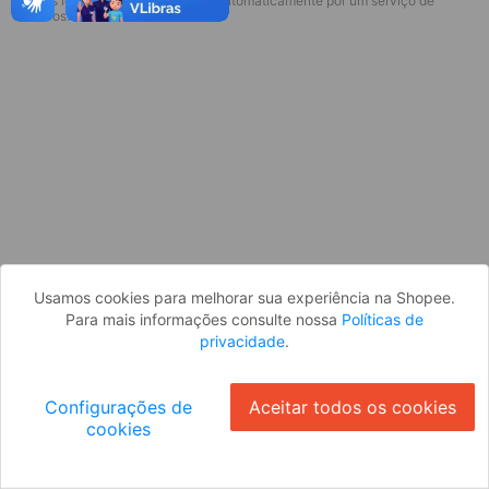
* Esses idiomas serão traduzidos automaticamente por um serviço de
Desculpe, algo deu errado. Faça login
terceiros.
e tente novamente, ou volte para a
página inicial.
Entrar
Voltar à Página Inicial
Usamos cookies para melhorar sua experiência na Shopee.
Para mais informações consulte nossa
Políticas de
privacidade
.
Configurações de
Aceitar todos os cookies
cookies
Ok
ID: 19459c230c-eb3a-4e86-9ce0-099e3be14bd1