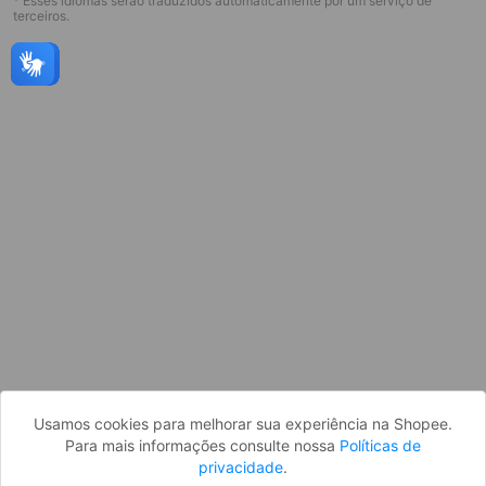
* Esses idiomas serão traduzidos automaticamente por um serviço de
terceiros.
Página indisponível
Desculpe, algo deu errado. Faça login
e tente novamente, ou volte para a
página inicial.
Entrar
Voltar à Página Inicial
Usamos cookies para melhorar sua experiência na Shopee.
Para mais informações consulte nossa
Políticas de
privacidade
.