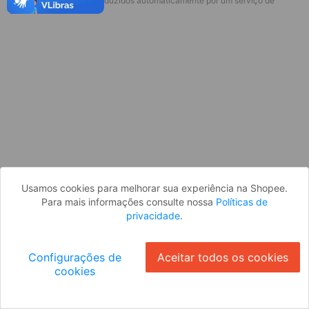
* Esses idiomas serão traduzidos automaticamente por um serviço de
Desculpe, algo deu errado. Faça login
terceiros.
e tente novamente, ou volte para a
página inicial.
Entrar
Voltar à Página Inicial
Usamos cookies para melhorar sua experiência na Shopee.
Para mais informações consulte nossa
Políticas de
privacidade
.
Configurações de
Aceitar todos os cookies
cookies
Ok
ID: 43938b00d14-da65-43a2-91f9-b96ccd1272bf