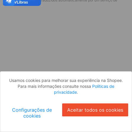
* Esses idiomas serão traduzidos automaticamente por um serviço de
Desculpe, algo deu errado. Faça login
terceiros.
e tente novamente, ou volte para a
página inicial.
Entrar
Voltar à Página Inicial
Usamos cookies para melhorar sua experiência na Shopee.
Para mais informações consulte nossa
Políticas de
privacidade
.
Configurações de
Aceitar todos os cookies
cookies
Ok
ID: 685b6b896cf-cd69-458c-a2c5-8676b38d0ff0