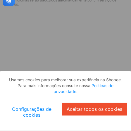
* Esses idiomas serão traduzidos automaticamente por um serviço de
Desculpe, algo deu errado. Faça login
terceiros.
e tente novamente, ou volte para a
página inicial.
Entrar
Voltar à Página Inicial
Usamos cookies para melhorar sua experiência na Shopee.
Para mais informações consulte nossa
Políticas de
privacidade
.
Configurações de
Aceitar todos os cookies
cookies
Ok
ID: 59c1e2f89a-48a4-4471-b14c-fe0130bf92b1