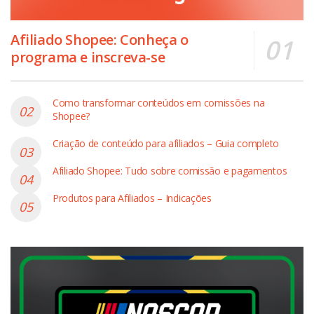
Afiliado Shopee: Conheça o
programa e inscreva-se
Como transformar conteúdos em comissões na
Shopee?
Criação de conteúdo para afiliados – Guia completo
Afiliado Shopee: Tudo sobre comissão e pagamentos
Produtos para Afiliados – Indicações