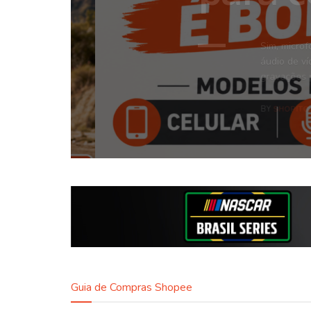
Sim, microfone Boya 
áudio de vídeos, aulas,
gravações pelo ...
BY
SHOPITO
03 - AGOST
Guia de Compras Shopee