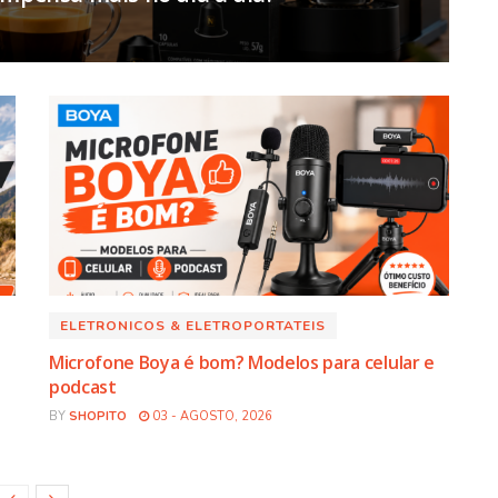
ELETRONICOS & ELETROPORTATEIS
Microfone Boya é bom? Modelos para celular e
podcast
BY
SHOPITO
03 - AGOSTO, 2026