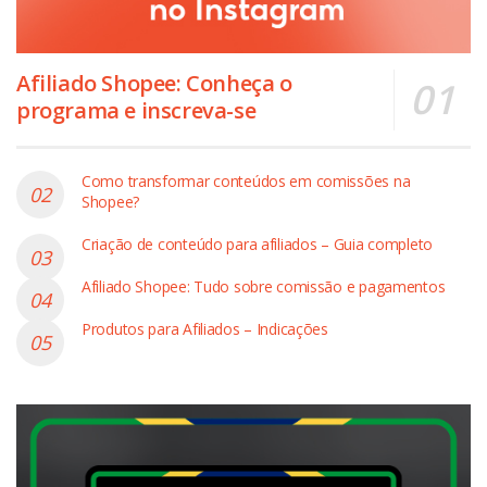
Afiliado Shopee: Conheça o
programa e inscreva-se
Como transformar conteúdos em comissões na
Shopee?
Criação de conteúdo para afiliados – Guia completo
Afiliado Shopee: Tudo sobre comissão e pagamentos
Produtos para Afiliados – Indicações