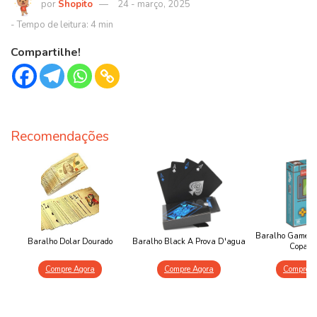
Shopito
24 - março, 2025
Compartilhe!
Recomendações
Baralho Game Ov
Baralho Dolar Dourado
Baralho Black A Prova D'agua
Copag R
Compre Agora
Compre Agora
Compre A