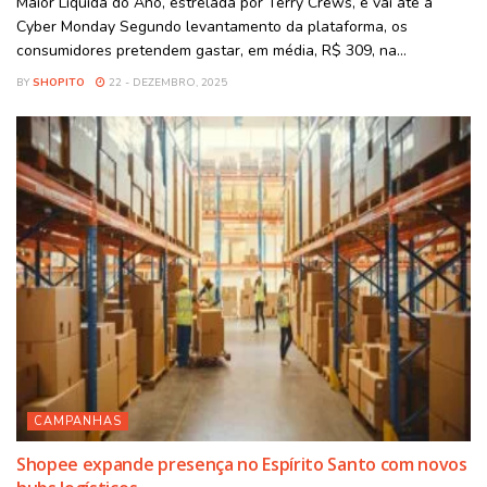
Maior Liquida do Ano, estrelada por Terry Crews, e vai até a
Cyber Monday Segundo levantamento da plataforma, os
consumidores pretendem gastar, em média, R$ 309, na...
BY
SHOPITO
22 - DEZEMBRO, 2025
CAMPANHAS
Shopee expande presença no Espírito Santo com novos