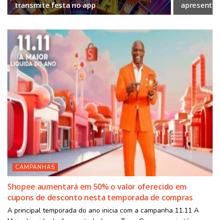
transmite festa no app
apresentad
CAMPANHAS
Shopee aumentará em 50% o valor oferecido em
cupons de desconto nesta temporada de compras
A principal temporada do ano inicia com a campanha 11.11 A