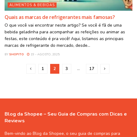
ALIMENTOS & BEBIDAS
Quais as marcas de refrigerantes mais famosas?
O que você vai encontrar neste artigo? Se você é fã de uma
bebida geladinha para acompanhar as refeições ou animar as
festas, este conteúdo é pra você! Aqui, listamos as principais
marcas de refrigerante do mercado, desde...
BY
SHOPITO
19 - AGOSTO, 2025
1
2
3
…
17
Blog da Shopee – Seu Guia de Compras com Dicas e
Reviews
Bem-vindo ao Blog da Shopee, o seu guia de compras para