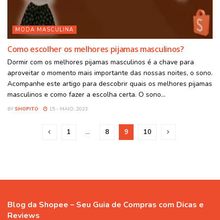
MODA MASCULINA
Como escolher os melhores pijamas masculinos?
Dormir com os melhores pijamas masculinos é a chave para
aproveitar o momento mais importante das nossas noites, o sono.
Acompanhe este artigo para descobrir quais os melhores pijamas
masculinos e como fazer a escolha certa. O sono...
BY
SHOPITO
15 - MAIO, 2023
1
…
8
9
10
Blog da Shopee – Seu Guia de Compras com Dicas e
Reviews