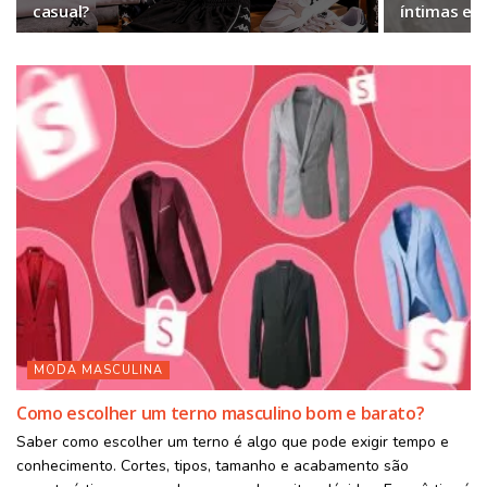
casual?
íntimas e 
MODA MASCULINA
Como escolher um terno masculino bom e barato?
Saber como escolher um terno é algo que pode exigir tempo e
conhecimento. Cortes, tipos, tamanho e acabamento são