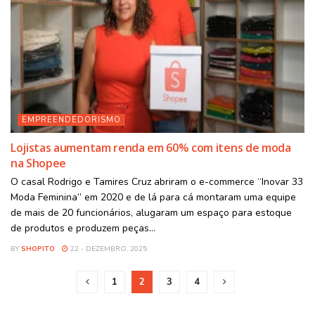
EMPREENDEDORISMO
Lojistas aumentam renda em 60% com itens de moda
na Shopee
O casal Rodrigo e Tamires Cruz abriram o e-commerce “Inovar 33
Moda Feminina” em 2020 e de lá para cá montaram uma equipe
de mais de 20 funcionários, alugaram um espaço para estoque
de produtos e produzem peças...
BY
SHOPITO
22 - DEZEMBRO, 2025
1
2
3
4