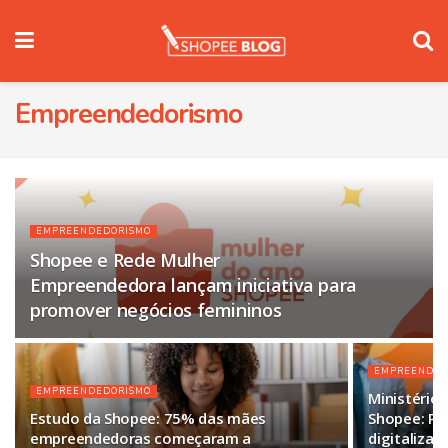
Empreendedorismo
EMPREENDEDORISMO
Shopee e Rede Mulher
Empreendedora lançam iniciativa para
promover negócios femininos
EMPREENDED
EMPREENDEDORISMO
Ministério
Estudo da Shopee: 75% das mães
Shopee: Pa
empreendedoras começaram a
digitaliza