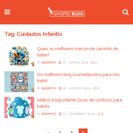
Tag:
Cuidados Infantis
Quais as melhores marcas de carrinho de
bebe?
BY
SHOPITO
25 - JUNHO, 2024
0
Os melhores lenços umedecidos para seu
bebê
BY
SHOPITO
28 - AGOSTO, 2024
0
Melhor body infantil: Dicas de conforto para
bebês
BY
SHOPITO
21 - FEVEREIRO, 2024
0