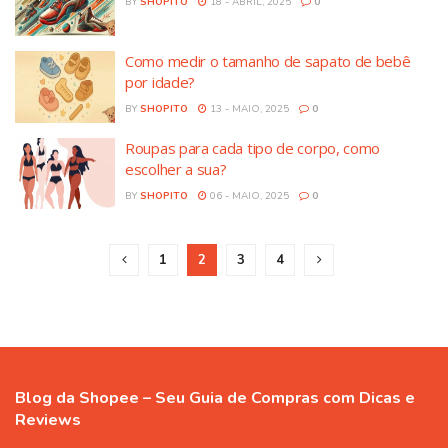
BY
SHOPITO
18 - ABRIL, 2025
0
Como medir o tamanho de sapato de bebê
por idade?
BY
SHOPITO
13 - MAIO, 2025
0
Roupas para cada tipo de corpo, como
escolher a sua?
BY
SHOPITO
06 - MAIO, 2025
0
1
2
3
4
Blog da Shopee – Seu Guia de Compras com Dicas e
Reviews