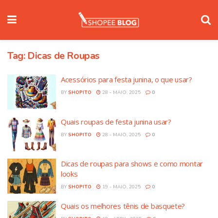
Tag:
Dicas de Roupas
Acessórios para festa junina, o que usar?
BY
SHOPITO
28 - MAIO, 2025
0
Quais roupas de festa junina usar?
BY
SHOPITO
28 - MAIO, 2025
0
Dicas de roupas para shows e como montar
looks
BY
SHOPITO
19 - MAIO, 2025
0
Quais os melhores tênis de basquete?