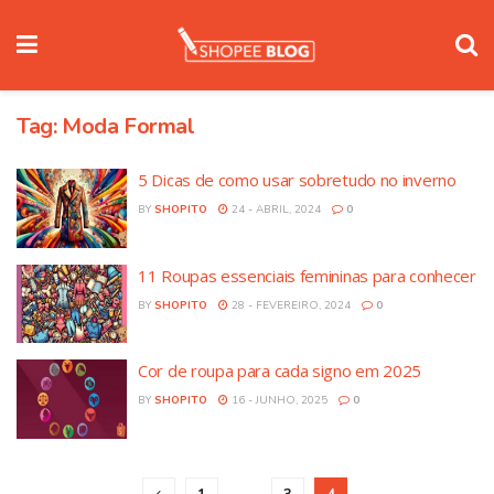
Tag:
Moda Formal
5 Dicas de como usar sobretudo no inverno
BY
SHOPITO
24 - ABRIL, 2024
0
11 Roupas essenciais femininas para conhecer
BY
SHOPITO
28 - FEVEREIRO, 2024
0
Cor de roupa para cada signo em 2025
BY
SHOPITO
16 - JUNHO, 2025
0