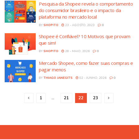
Pesquisa da Shopee revela o comportamento
do consumidor brasileiro e o impacto da
plataforma no mercado local
BY
SHOPITO
23 - AGOSTO, 2023
0
Shopee é Confiável? 10 Motivos que provam
que sim!
BY
SHOPITO
28 - MAIO, 2026
0
Mercado Shopee, como fazer suas compras e
pagar menos
BY
THIAGO JANEGITS
02 - JUNHO, 2026
0
1
…
21
22
23