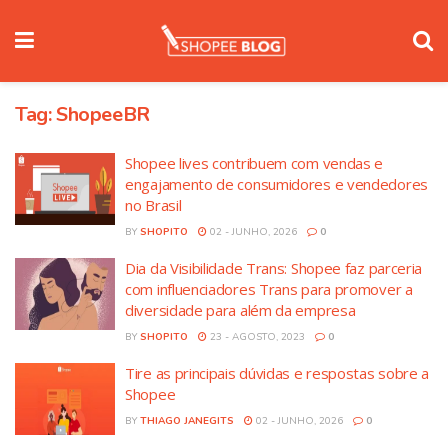
Tag:
ShopeeBR
Shopee lives contribuem com vendas e
engajamento de consumidores e vendedores
no Brasil
BY
SHOPITO
02 - JUNHO, 2026
0
Dia da Visibilidade Trans: Shopee faz parceria
com influenciadores Trans para promover a
diversidade para além da empresa
BY
SHOPITO
23 - AGOSTO, 2023
0
Tire as principais dúvidas e respostas sobre a
Shopee
BY
THIAGO JANEGITS
02 - JUNHO, 2026
0