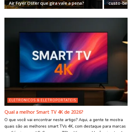
Air Fryer Oster que gira vale a pena?
custo-bene
ELETRONICOS & ELETROPORTATEIS
Qual a melhor Smart TV 4K de 2026?
O que você vai encontrar neste artigo? Aqui, a gente te mostra
quais são as melhores smart TVs 4K, com destaque para marcas