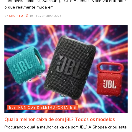
confiáveis como LG, Samsung, TCL e Hisense. Você vai entender
o que realmente muda em...
BY
SHOPITO
19 - FEVEREIRO, 2026
ELETRONICOS & ELETROPORTATEIS
Qual a melhor caixa de som JBL? Todos os modelos
Procurando qual a melhor caixa de som JBL? A Shopee criou este