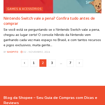
GAMES & ACESSÓRIOS
Nintendo Switch vale a pena? Confira tudo antes de
comprar
Se você está se perguntando se o Nintendo Switch vale a pena,
chegou ao lugar certo! O console híbrido da Nintendo vem
ganhando cada vez mais espaço no Brasil, e com tantos recursos
e jogos exclusivos, muita gente...
BY
SHOPITO
02 - NOVEMBRO, 2024
1
2
3
…
7
Blog da Shopee – Seu Guia de Compras com Dicas e
Reviews