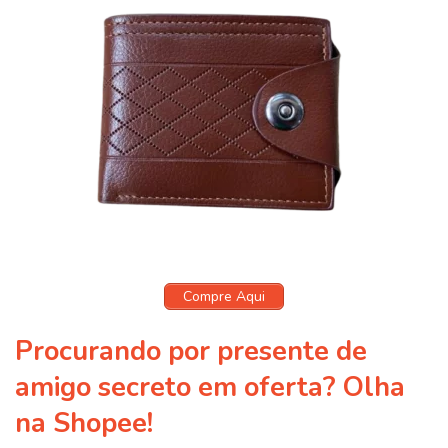
Compre Aqui
Procurando por presente de
amigo secreto em oferta? Olha
na Shopee!