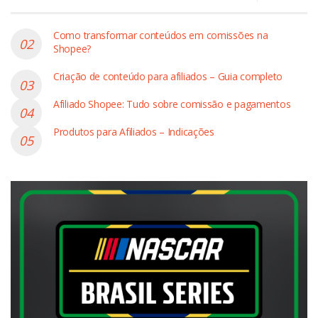
Como transformar conteúdos em comissões na
Shopee?
Criação de conteúdo para afiliados – Guia completo
Afiliado Shopee: Tudo sobre comissão e pagamentos
Produtos para Afiliados – Indicações