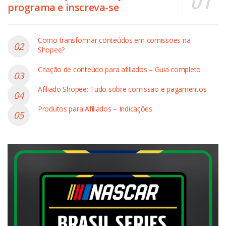
programa e inscreva-se
Como transformar conteúdos em comissões na
Shopee?
Criação de conteúdo para afiliados – Guia completo
Afiliado Shopee: Tudo sobre comissão e pagamentos
Produtos para Afiliados – Indicações