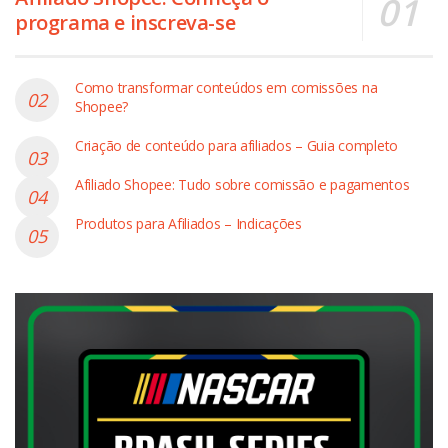
programa e inscreva-se
Como transformar conteúdos em comissões na
Shopee?
Criação de conteúdo para afiliados – Guia completo
Afiliado Shopee: Tudo sobre comissão e pagamentos
Produtos para Afiliados – Indicações