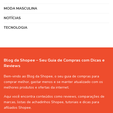
MODA MASCULINA
NOTÍCIAS
TECNOLOGIA
Blog da Shopee – Seu Guia de Compras com Dicas e
Reviews
Bem-vindo ao Blog da Shopee, o seu guia de compras para
comprar melhor, gastar menos e se manter atualizado com os
melhores produtos e ofertas da internet.
Aqui você encontra conteúdos como reviews, comparações de
marcas, listas de
achadinhos Shopee
, tutoriais e dicas para
afiliados Shopee
.