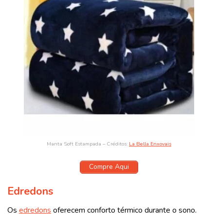
Manta Soft Estampada – Créditos:
La Bella Enxovais
Compre Aqui
Edredons
Os
edredons
oferecem conforto térmico durante o sono.