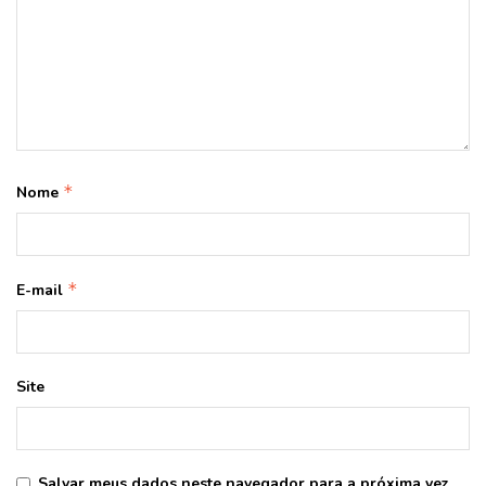
*
Nome
*
E-mail
Site
Salvar meus dados neste navegador para a próxima vez