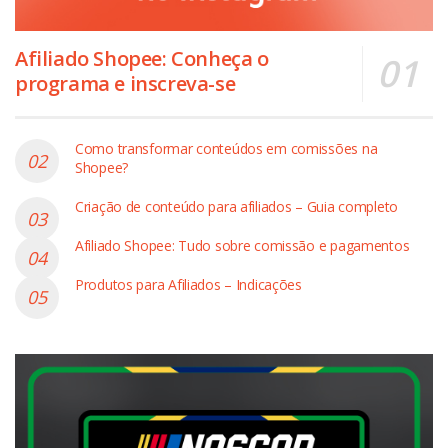
Afiliado Shopee: Conheça o
programa e inscreva-se
Como transformar conteúdos em comissões na
Shopee?
Criação de conteúdo para afiliados – Guia completo
Afiliado Shopee: Tudo sobre comissão e pagamentos
Produtos para Afiliados – Indicações