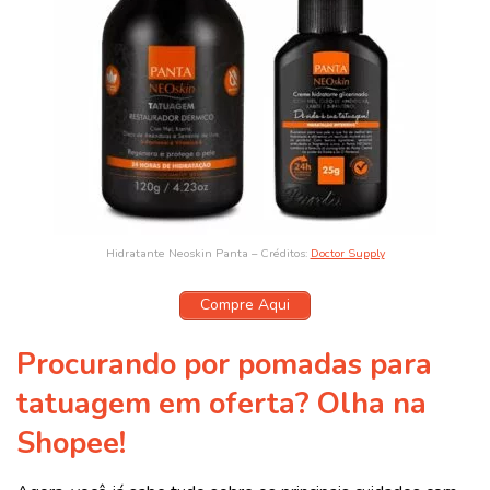
Hidratante Neoskin Panta – Créditos:
Doctor Supply
Compre Aqui
Procurando por pomadas para
tatuagem em oferta? Olha na
Shopee!