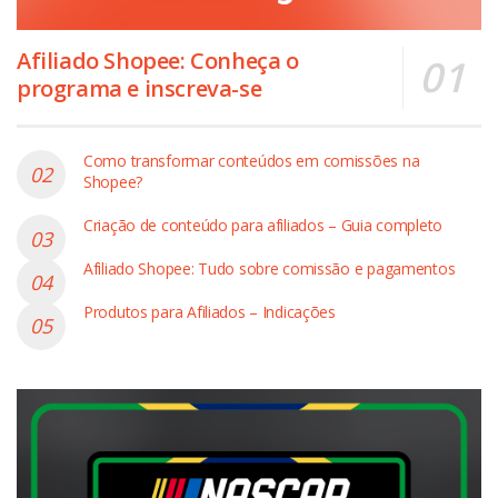
Afiliado Shopee: Conheça o
programa e inscreva-se
Como transformar conteúdos em comissões na
Shopee?
Criação de conteúdo para afiliados – Guia completo
Afiliado Shopee: Tudo sobre comissão e pagamentos
Produtos para Afiliados – Indicações