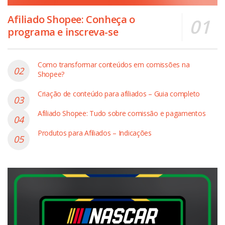
Afiliado Shopee: Conheça o
programa e inscreva-se
Como transformar conteúdos em comissões na
Shopee?
Criação de conteúdo para afiliados – Guia completo
Afiliado Shopee: Tudo sobre comissão e pagamentos
Produtos para Afiliados – Indicações