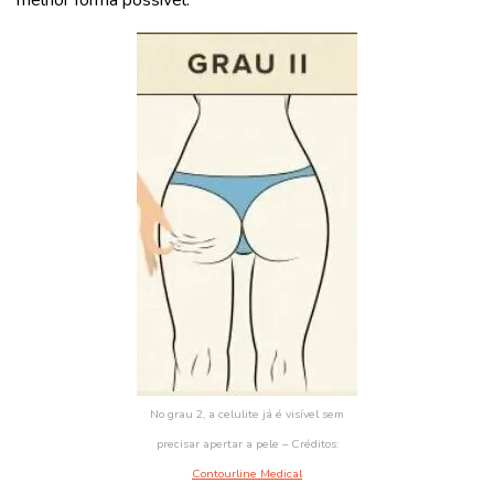
No grau 2, a celulite já é visível sem
precisar apertar a pele – Créditos:
Contourline Medical