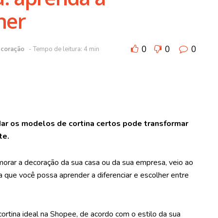
her
0
0
0
coração
r os modelos de cortina certos pode transformar
te.
morar a decoração da sua casa ou da sua empresa, veio ao
 que você possa aprender a diferenciar e escolher entre
cortina ideal na Shopee, de acordo com o estilo da sua