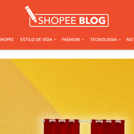
SHOPEE
ESTILO DE VIDA
FASHION
TECNOLOGIA
NOT