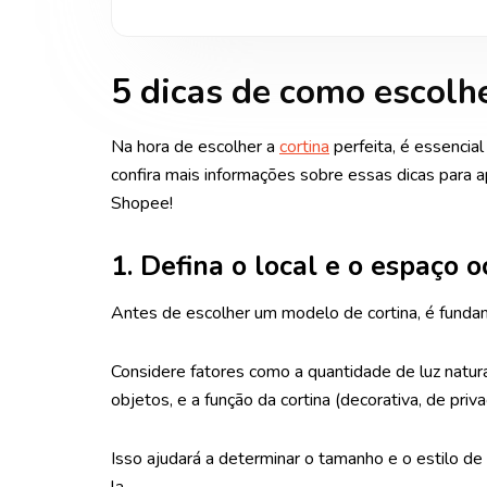
5 dicas de como escolhe
Na hora de escolher a
cortina
perfeita, é essencial
confira mais informações sobre essas dicas para a
Shopee!
1. Defina o local e o espaço 
Antes de escolher um modelo de cortina, é fundame
Considere fatores como a quantidade de luz natur
objetos, e a função da cortina (decorativa, de priva
Isso ajudará a determinar o tamanho e o estilo d