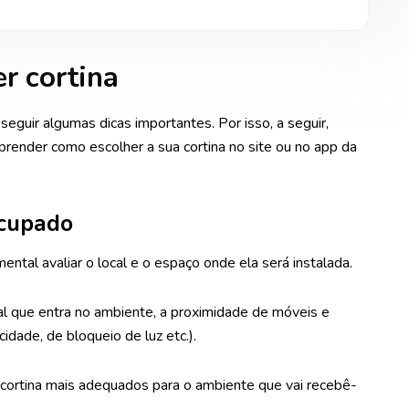
r cortina
 seguir algumas dicas importantes. Por isso, a seguir,
prender como escolher a sua cortina no site ou no app da
ocupado
ntal avaliar o local e o espaço onde ela será instalada.
al que entra no ambiente, a proximidade de móveis e
cidade, de bloqueio de luz etc.).
e cortina mais adequados para o ambiente que vai recebê-