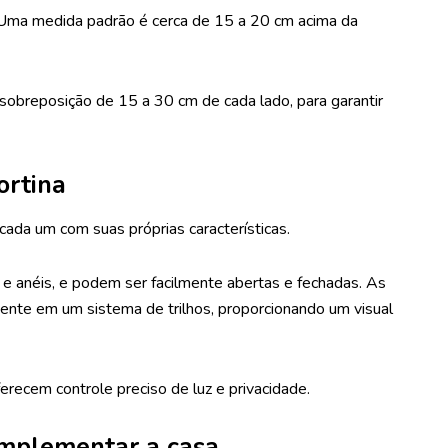
s. Uma medida padrão é cerca de 15 a 20 cm acima da
 sobreposição de 15 a 30 cm de cada lado, para garantir
ortina
cada um com suas próprias características.
 e anéis, e podem ser facilmente abertas e fechadas. As
emente em um sistema de trilhos, proporcionando um visual
ferecem controle preciso de luz e privacidade.
complementar a casa