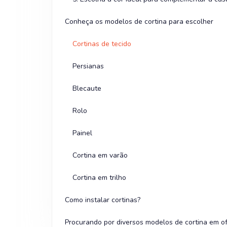
Conheça os modelos de cortina para escolher
Cortinas de tecido
Persianas
Blecaute
Rolo
Painel
Cortina em varão
Cortina em trilho
Como instalar cortinas?
Procurando por diversos modelos de cortina em o