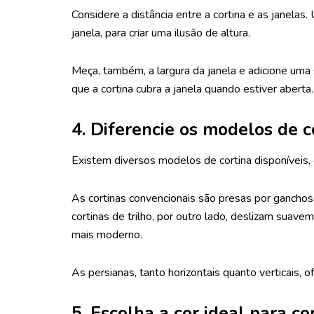
Considere a distância entre a cortina e as janela
janela, para criar uma ilusão de altura.
Meça, também, a largura da janela e adicione uma
que a cortina cubra a janela quando estiver aberta.
4. Diferencie os modelos de c
Existem diversos modelos de cortina disponíveis, 
As cortinas convencionais são presas por ganchos
cortinas de trilho, por outro lado, deslizam suav
mais moderno.
As persianas, tanto horizontais quanto verticais, o
5. Escolha a cor ideal para 