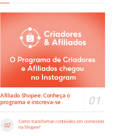
Afiliado Shopee: Conheça o
programa e inscreva-se
Como transformar conteúdos em comissões
na Shopee?