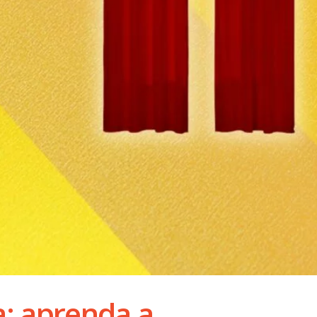
a: aprenda a