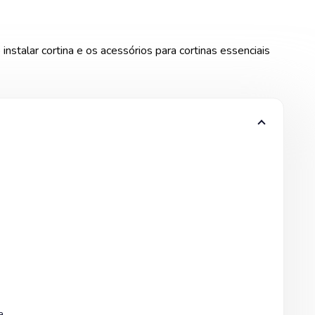
nstalar cortina e os acessórios para cortinas essenciais
a