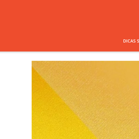
DICAS 