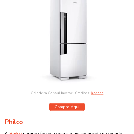
Geladeira Consul Inverse- Créditos:
Koerich
Compre Aqui
Philco
A
Philco
sempre foi uma marca mais conhecida no mundo