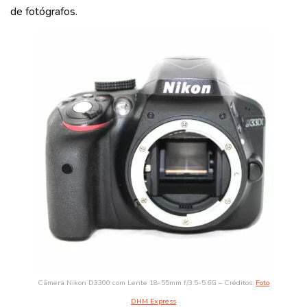
de fotógrafos.
Câmera Nikon D3300 com Lente 18-55mm f/3.5-5.6G – Créditos:
Foto
DHM Express