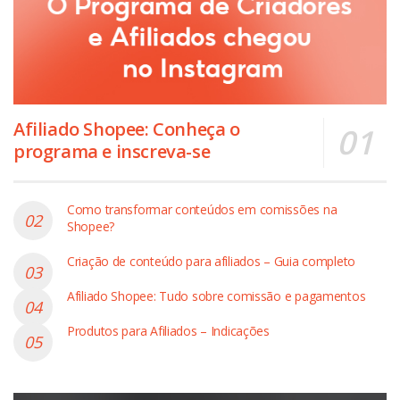
Afiliado Shopee: Conheça o
programa e inscreva-se
Como transformar conteúdos em comissões na
Shopee?
Criação de conteúdo para afiliados – Guia completo
Afiliado Shopee: Tudo sobre comissão e pagamentos
Produtos para Afiliados – Indicações