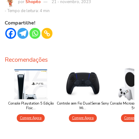
Shopito
21 - novembro, 2023
Compartilhe!
Recomendações
Console Playstation 5 Edição
Controle sem Fio DualSense Sony
Console Microsoft
Físic...
Mi...
50...
Compre Agora
Compre Agora
Compre A