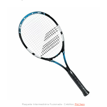
Raquete Intermediária Fusionada- Créditos:
Pró Spin
.