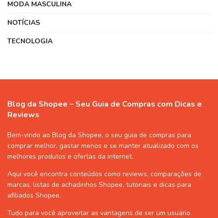
MODA MASCULINA
NOTÍCIAS
TECNOLOGIA
Blog da Shopee – Seu Guia de Compras com Dicas e
Reviews
Bem-vindo ao Blog da Shopee, o seu guia de compras para
comprar melhor, gastar menos e se manter atualizado com os
melhores produtos e ofertas da internet.
Aqui você encontra conteúdos como reviews, comparações de
marcas, listas de
achadinhos Shopee
, tutoriais e dicas para
afiliados Shopee
.
Tudo para você aproveitar as vantagens de ser um usuário