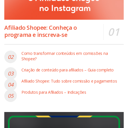
Afiliado Shopee: Conheça o
programa e inscreva-se
Como transformar conteúdos em comissões na
Shopee?
Criação de conteúdo para afiliados – Guia completo
Afiliado Shopee: Tudo sobre comissão e pagamentos
Produtos para Afiliados – Indicações