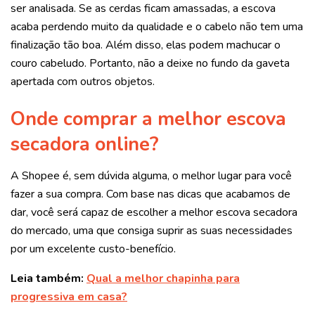
ser analisada. Se as cerdas ficam amassadas, a escova
acaba perdendo muito da qualidade e o cabelo não tem uma
finalização tão boa. Além disso, elas podem machucar o
couro cabeludo. Portanto, não a deixe no fundo da gaveta
apertada com outros objetos.
Onde comprar a melhor escova
secadora online?
A Shopee é, sem dúvida alguma, o melhor lugar para você
fazer a sua compra. Com base nas dicas que acabamos de
dar, você será capaz de escolher a melhor escova secadora
do mercado, uma que consiga suprir as suas necessidades
por um excelente custo-benefício.
Leia também:
Qual a melhor chapinha para
progressiva em casa?