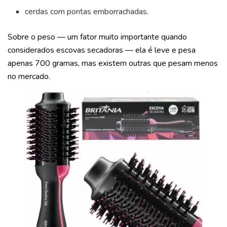
cerdas com pontas emborrachadas.
Sobre o peso — um fator muito importante quando
considerados escovas secadoras — ela é leve e pesa
apenas 700 gramas, mas existem outras que pesam menos
no mercado.