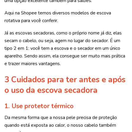
uma opção excelente também para salões.
Aqui na Shopee temos diversos modelos de escova
rotativa para você conferir.
Já as escovas secadoras, como o próprio nome já diz, elas
secam o cabelo, ou seja, agem no lugar do secador. É um
tipo 2 em 1: você tem a escova e o secador em um único
aparelho. Sendo assim, ela consegue ser muito mais prática
e trazer maiores vantagens.
3 Cuidados para ter antes e após
o uso da escova secadora
1. Use protetor térmico
Da mesma forma que a nossa pele precisa de proteção
quando está exposta ao calor, o nosso cabelo também