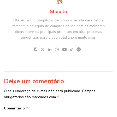
Shopito
Olá, eu sou o Shopito, o cãozinho vira-lata caramelo e
também o seu guia de compras online com as melhores
dicas sobre os principais produtos em alta, próximas
tendências para o seu cotidiano e muito mais!
Deixe um comentário
O seu endereço de e-mail não será publicado.
Campos
*
obrigatórios são marcados com
*
Comentário