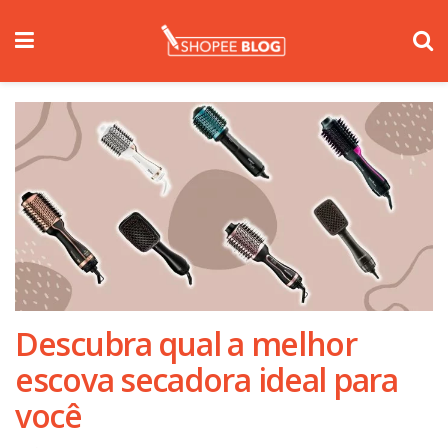
Descubra qual a melhor
escova secadora ideal para
você