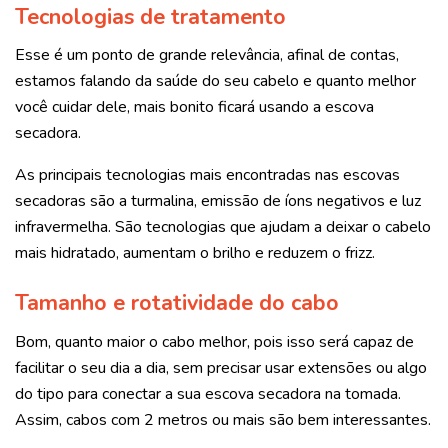
Tecnologias de tratamento
Esse é um ponto de grande relevância, afinal de contas,
estamos falando da saúde do seu cabelo e quanto melhor
você cuidar dele, mais bonito ficará usando a escova
secadora.
As principais tecnologias mais encontradas nas escovas
secadoras são a turmalina, emissão de íons negativos e luz
infravermelha. São tecnologias que ajudam a deixar o cabelo
mais hidratado, aumentam o brilho e reduzem o frizz.
Tamanho e rotatividade do cabo
Bom, quanto maior o cabo melhor, pois isso será capaz de
facilitar o seu dia a dia, sem precisar usar extensões ou algo
do tipo para conectar a sua escova secadora na tomada.
Assim, cabos com 2 metros ou mais são bem interessantes.