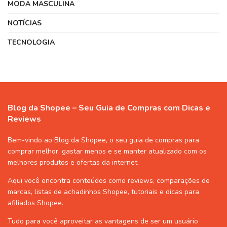
MODA MASCULINA
NOTÍCIAS
TECNOLOGIA
Blog da Shopee – Seu Guia de Compras com Dicas e
Reviews
Bem-vindo ao Blog da Shopee, o seu guia de compras para
comprar melhor, gastar menos e se manter atualizado com os
melhores produtos e ofertas da internet.
Aqui você encontra conteúdos como reviews, comparações de
marcas, listas de
achadinhos Shopee
, tutoriais e dicas para
afiliados Shopee
.
Tudo para você aproveitar as vantagens de ser um usuário