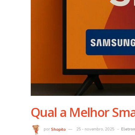
Qual a Melhor Sma
Shopito
25 - novembro, 2025
Eletron