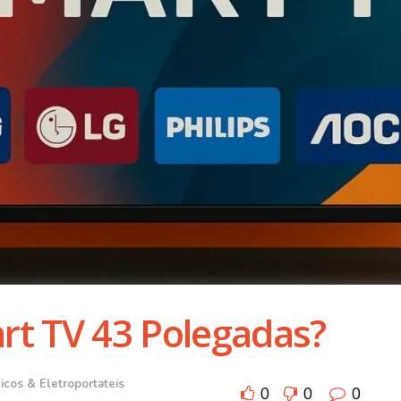
rt TV 43 Polegadas?
icos & Eletroportateis
0
0
0